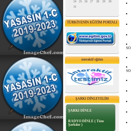
24
25
26
27
28
29
30
31
TÜRKİYENİN EĞİTİM PORTALI
SO
interaktif eğitim
SO
ŞARKI DİNLEYELİM
ŞARKI DİNLE
RADYO DİNLE ( Tüm
Şarkılar )