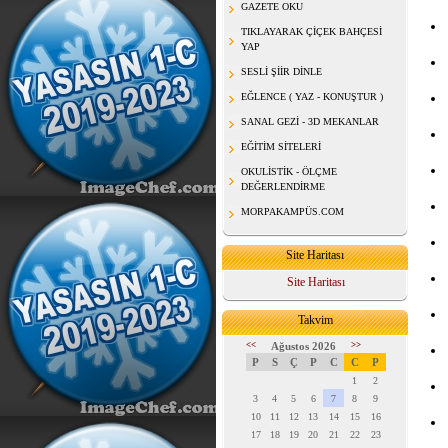
GAZETE OKU
TIKLAYARAK ÇİÇEK BAHÇESİ
YAP
SESLİ ŞİİR DİNLE
EĞLENCE ( YAZ - KONUŞTUR )
SANAL GEZİ - 3D MEKANLAR
EĞİTİM SİTELERİ
OKULİSTİK - ÖLÇME
DEĞERLENDİRME
MORPAKAMPÜS.COM
Site Haritası
Site Haritası
Takvim
<<
Ağustos 2026
>>
P
S
Ç
P
C
C
P
1
2
3
4
5
6
7
8
9
10
11
12
13
14
15
16
17
18
19
20
21
22
23