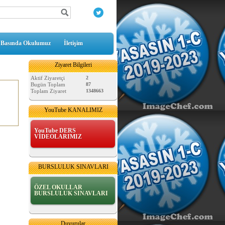
Basında Okulumuz
İletişim
Ziyaret Bilgileri
Aktif Ziyaretçi
2
Bugün Toplam
87
Toplam Ziyaret
1348663
YouTube KANALIMIZ
YouTube DERS
VİDEOLARIMIZ
BURSLULUK SINAVLARI
ÖZEL OKULLAR
BURSLULUK SINAVLARI
MATEMATİK SAATLER
Duyurular