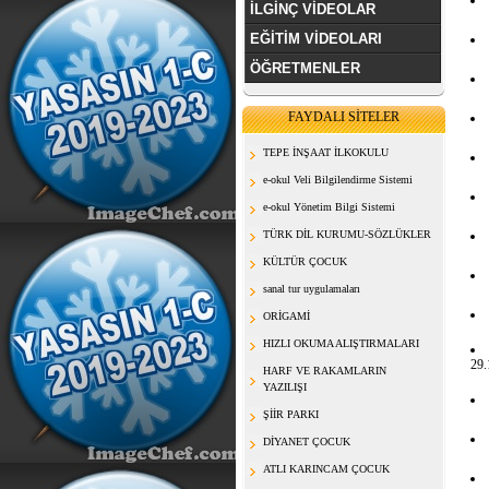
İLGİNÇ VİDEOLAR
EĞİTİM VİDEOLARI
ÖĞRETMENLER
FAYDALI SİTELER
TEPE İNŞAAT İLKOKULU
e-okul Veli Bilgilendirme Sistemi
e-okul Yönetim Bilgi Sistemi
TÜRK DİL KURUMU-SÖZLÜKLER
KÜLTÜR ÇOCUK
sanal tur uygulamaları
ORİGAMİ
HIZLI OKUMA ALIŞTIRMALARI
29.
HARF VE RAKAMLARIN
YAZILIŞI
ŞİİR PARKI
DİYANET ÇOCUK
ATLI KARINCAM ÇOCUK