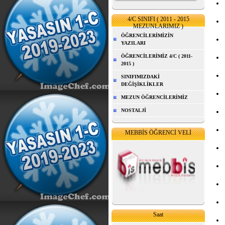
4/C SINIFI ( 2011 - 2015
MEZUNLARIMIZ )
ÖĞRENCİLERİMİZİN
YAZILARI
ÖĞRENCİLERİMİZ 4/C ( 2011-
2015 )
SINIFIMIZDAKİ
DEĞİŞİKLİKLER
MEZUN ÖĞRENCİLERİMİZ
NOSTALJİ
MEBBİS ÖĞRENCİ VELİ
Saat