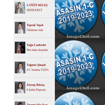
S.YİĞİT KELEŞ
MEMLEKET
Toprak Topal
Okuluma veda
Yağız Canbesler
Ben baba olsaydım
Yağmur Şimşek
4 C Sınıfına VEDA
Zeynep Bektaş
6 Şubat Depremi
Zeynep Ada Acar