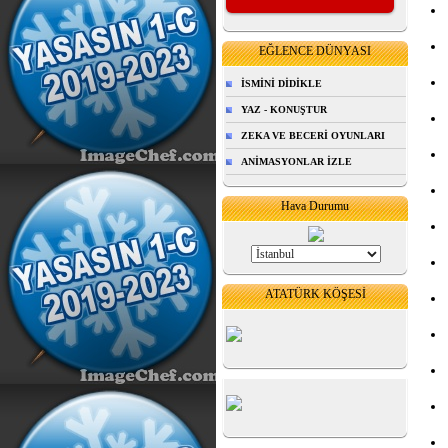
EĞLENCE DÜNYASI
İSMİNİ DİDİKLE
YAZ - KONUŞTUR
ZEKA VE BECERİ OYUNLARI
ANİMASYONLAR İZLE
Hava Durumu
ATATÜRK KÖŞESİ