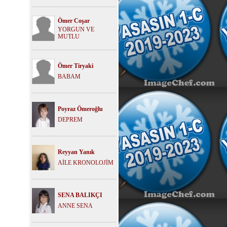
Ömer Coşar
YORGUN VE
MUTLU
Ömer Tiryaki
BABAM
Poyraz Ömeroğlu
DEPREM
Reyyan Yanık
AİLE KRONOLOJİM
SENA BALIKÇI
ANNE SENA