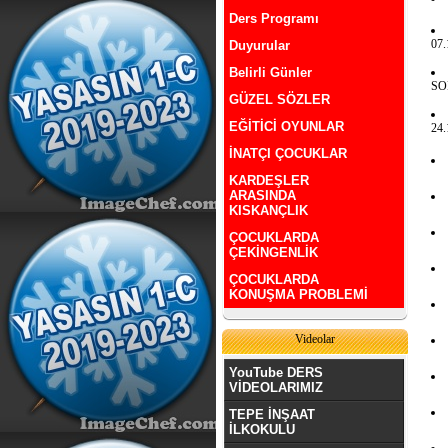
Ders Programı
07.
Duyurular
Belirli Günler
SO
GÜZEL SÖZLER
EĞİTİCİ OYUNLAR
24.
İNATÇI ÇOCUKLAR
KARDEŞLER
ARASINDA
KISKANÇLIK
ÇOCUKLARDA
ÇEKİNGENLİK
ÇOCUKLARDA
KONUŞMA PROBLEMİ
Videolar
YouTube DERS
VİDEOLARIMIZ
TEPE İNŞAAT
İLKOKULU