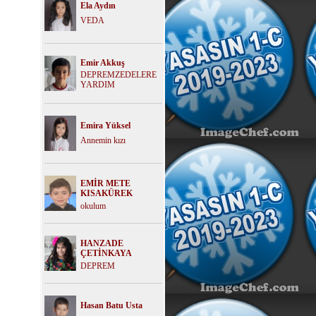
Ela Aydın
VEDA
Emir Akkuş
DEPREMZEDELERE
YARDIM
Emira Yüksel
Annemin kızı
EMİR METE
KISAKÜREK
okulum
HANZADE
ÇETİNKAYA
DEPREM
Hasan Batu Usta