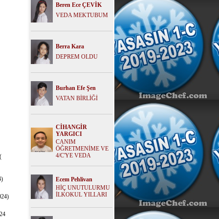
Beren Ece ÇEVİK
VEDA MEKTUBUM
Berra Kara
DEPREM OLDU
Burhan Efe Şen
VATAN BİRLİĞİ
CİHANGİR
YARGICI
CANIM
ÖĞRETMENİME VE
4/C'YE VEDA
(
)
Ecem Pehlivan
HİÇ UNUTULURMU
İLKOKUL YILLARI
24)
24