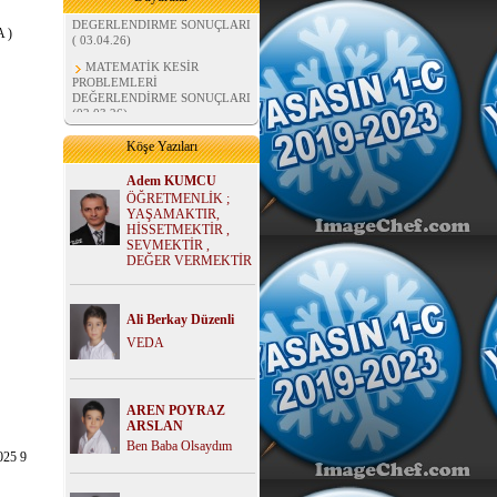
DEĞERLENDİRME SONUÇLARI
( 03.04.26)
 )
MATEMATİK KESİR
PROBLEMLERİ
DEĞERLENDİRME SONUÇLARI
(02.03.26)
MATEMATİK BÖLME
İŞLEMLERİ DEĞERLENDİRME
Köşe Yazıları
SONUÇLARI (07.02.26)
FEN BİLİMLERİ MADDE
Adem KUMCU
ÜNİTESİ DEĞERLENDİRME
ÖĞRETMENLİK ;
SONUÇLARI ( 02.01.26)
YAŞAMAKTIR,
HİSSETMEKTİR ,
HAYAT BİLGİSİ
SEVMEKTİR ,
DEĞERLENDİRME SONUÇLARI
DEĞER VERMEKTİR
( 02.01.26)
MATEMATİK ÇARPMA
PROBLEMLERİ
Ali Berkay Düzenli
DEĞERLENDİRME SONUÇLARI
( 02.01.26)
VEDA
AREN POYRAZ
ARSLAN
Ben Baba Olsaydım
25 9