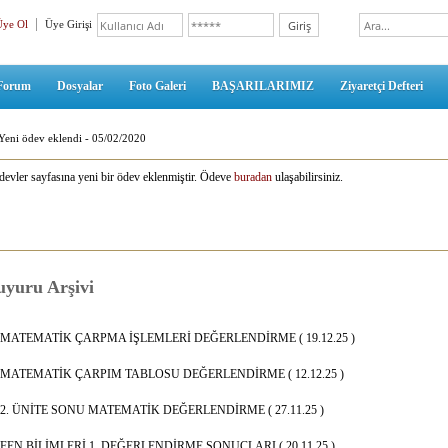
Üye Ol
Üye Girişi
Forum
Dosyalar
Foto Galeri
BAŞARILARIMIZ
Ziyaretçi Defteri
Yeni ödev eklendi - 05/02/2020
evler sayfasına yeni bir ödev eklenmiştir. Ödeve
buradan
ulaşabilirsiniz.
yuru Arşivi
MATEMATİK ÇARPMA İŞLEMLERİ DEĞERLENDİRME ( 19.12.25 )
MATEMATİK ÇARPIM TABLOSU DEĞERLENDİRME ( 12.12.25 )
2. ÜNİTE SONU MATEMATİK DEĞERLENDİRME ( 27.11.25 )
FEN BİLİMLERİ 1. DEĞERLENDİRME SONUÇLARI ( 20.11.25 )