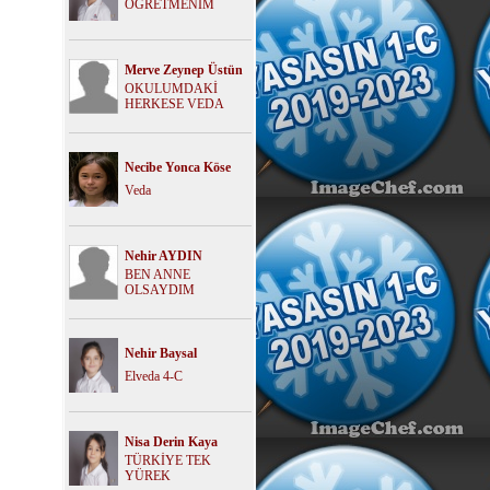
ÖĞRETMENİM
Merve Zeynep Üstün
OKULUMDAKİ
HERKESE VEDA
Necibe Yonca Köse
Veda
Nehir AYDIN
BEN ANNE
OLSAYDIM
Nehir Baysal
Elveda 4-C
Nisa Derin Kaya
TÜRKİYE TEK
YÜREK