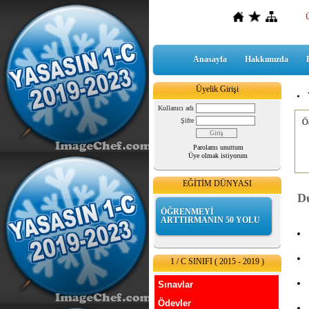
Anasayfa
Hakkımızda
Üyelik Girişi
Kullanıcı adı
Şifre
Öd
Parolamı unuttum
Üye olmak istiyorum
EĞİTİM DÜNYASI
Du
ÖĞRENMEYİ
ARTTIRMANIN 50 YOLU
1 / C SINIFI ( 2015 - 2019 )
Sınavlar
Ödevler