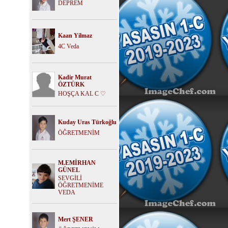
DEPREM
Kaan Yilmaz
4C Veda
Kadir Murat
ÖZTÜRK
HOŞÇA KAL C ♡
Kuday Uras Türkoğlu
ÖĞRETMENİM
M.EMİRHAN
GÜNEL
SEVGİLİ
ÖĞRETMENİME
VEDA
Mert ŞENER