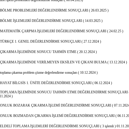
dört işlem problemleri değerlendirme sonuçları ( 08.04.2025)
BÖLME PROBLEMLERİ DEĞERLENDİRME SONUÇLARI ( 26.03.2025 )
BÖLME İŞLEMLERİ DEĞERLENDİRME SONUÇLARI ( 14.03.2025 )
MATEMATİK ÇARPMA İŞLEMLERİ DEĞERLENDİRME SONUÇLARI ( 24.02.25 )
TÜRKÇE 1. GENEL DEĞERLENDİRME SONUÇLARI ( 27.12.2024 )
ÇIKARMA İŞLEMİNDE SONUCU TAHMİN ETME ( 20.12.2024 )
ÇIKARMA İŞLEMİNDE VERİLMEYEN EKSİLEN VE ÇIKANI BULMA ( 13.12.2024 )
toplama çıkarma problem çözme değerlendirme sonuçları ( 10.12.2024 )
HAYAT BİLGSİS 1. ÜNİTE DEĞERLENDİRME SONUÇLARI ( 06.12.2024 )
TOPLAMA İŞLEMİNDE SONUCU TAHMİN ETME DEĞERLENDİRME SONUÇLARI 
11.2024 )
ONLUK BOZARAK ÇIKARMA İŞLEMİ DEĞERLENDİRME SONUÇLARI ( 07.11.2024
ONLUK BOZMADAN ÇIKARMA İŞLEMİ DEĞERLENDİRME SONUÇLARI ( 06.11.20
ELDELİ TOPLAMA İŞLEMLERİ DEĞERLENDİRME SONUÇLARI ( 3 işlemli ) 01.11.20