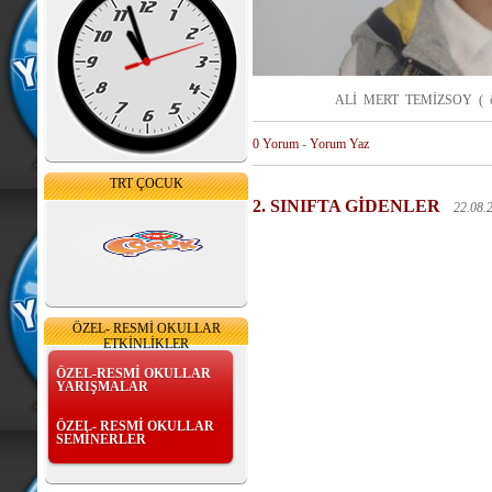
ALİ MERT TEMİZSOY ( özel ok
0 Yorum
-
Yorum Yaz
TRT ÇOCUK
2. SINIFTA GİDENLER
22.08.
ÖZEL- RESMİ OKULLAR
ETKİNLİKLER
ÖZEL-RESMİ OKULLAR
YARIŞMALAR
ÖZEL- RESMİ OKULLAR
SEMİNERLER