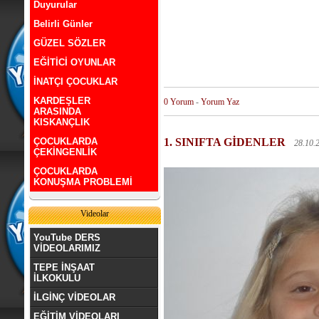
Duyurular
Belirli Günler
GÜZEL SÖZLER
EĞİTİCİ OYUNLAR
İNATÇI ÇOCUKLAR
KARDEŞLER
0 Yorum
-
Yorum Yaz
ARASINDA
KISKANÇLIK
ÇOCUKLARDA
1. SINIFTA GİDENLER
28.10.
ÇEKİNGENLİK
ÇOCUKLARDA
KONUŞMA PROBLEMİ
Videolar
YouTube DERS
VİDEOLARIMIZ
TEPE İNŞAAT
İLKOKULU
İLGİNÇ VİDEOLAR
EĞİTİM VİDEOLARI