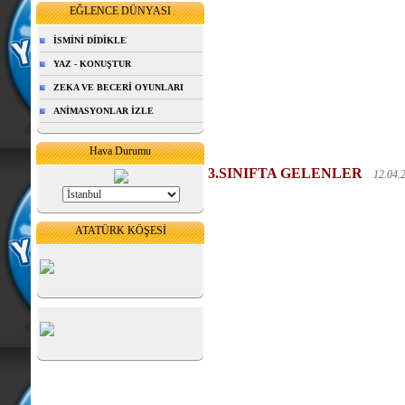
EĞLENCE DÜNYASI
İSMİNİ DİDİKLE
YAZ - KONUŞTUR
ZEKA VE BECERİ OYUNLARI
ANİMASYONLAR İZLE
Hava Durumu
3.SINIFTA GELENLER
12.04.
ATATÜRK KÖŞESİ