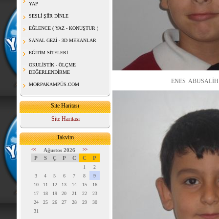
YAP
SESLİ ŞİİR DİNLE
EĞLENCE ( YAZ - KONUŞTUR )
SANAL GEZİ - 3D MEKANLAR
EĞİTİM SİTELERİ
OKULİSTİK - ÖLÇME
DEĞERLENDİRME
ENES ABUSALİH ( il içinde
MORPAKAMPÜS.COM
Site Haritası
Site Haritası
Takvim
<<
Ağustos 2026
>>
P
S
Ç
P
C
C
P
1
2
3
4
5
6
7
8
9
10
11
12
13
14
15
16
17
18
19
20
21
22
23
24
25
26
27
28
29
30
31