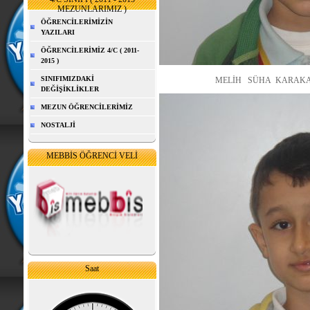
MEZUNLARIMIZ )
ÖĞRENCİLERİMİZİN
YAZILARI
ÖĞRENCİLERİMİZ 4/C ( 2011-
2015 )
SINIFIMIZDAKİ
MELİH SÜHA KARAKAŞ ( il dış
DEĞİŞİKLİKLER
MEZUN ÖĞRENCİLERİMİZ
NOSTALJİ
MEBBİS ÖĞRENCİ VELİ
Saat