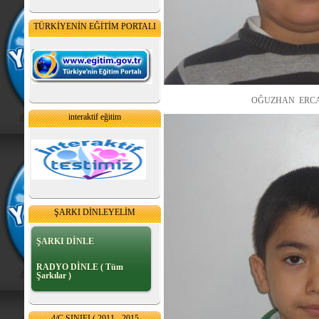
TÜRKİYENİN EĞİTİM PORTALI
OĞUZHAN ERCAN ( il için
interaktif eğitim
ŞARKI DİNLEYELİM
ŞARKI DİNLE
RADYO DİNLE ( Tüm
Şarkılar )
4/C SINIFI ( 2011 - 2015