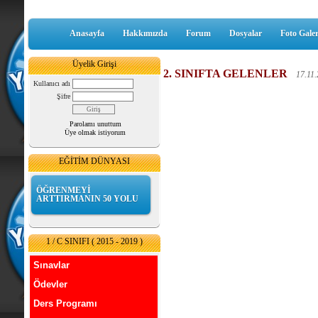
Anasayfa
Hakkımızda
Forum
Dosyalar
Foto Galer
Üyelik Girişi
2. SINIFTA GELENLER
17.11
Kullanıcı adı
Şifre
Parolamı unuttum
Üye olmak istiyorum
EĞİTİM DÜNYASI
ÖĞRENMEYİ
ARTTIRMANIN 50 YOLU
1 / C SINIFI ( 2015 - 2019 )
Sınavlar
Ödevler
Ders Programı