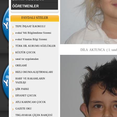
ÖĞRETMENLER
FAYDALI SİTELER
TEPE İNŞAAT İLKOKULU
e-okul Veli Bilgilendirme Sistemi
e-okul Yönetim Bilgi Sistemi
TÜRK DİL KURUMU-SÖZLÜKLER
DİLA AKTUNCA ( 1. sınıf 2. dönem
KÜLTÜR ÇOCUK
sanal tur uygulamaları
ORİGAMİ
HIZLI OKUMA ALIŞTIRMALARI
HARF VE RAKAMLARIN
YAZILIŞI
ŞİİR PARKI
DİYANET ÇOCUK
ATLI KARINCAM ÇOCUK
GAZETE OKU
TIKLAYARAK ÇİÇEK BAHÇESİ