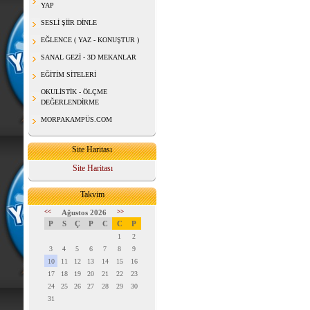
YAP
SESLİ ŞİİR DİNLE
EĞLENCE ( YAZ - KONUŞTUR )
SANAL GEZİ - 3D MEKANLAR
EĞİTİM SİTELERİ
OKULİSTİK - ÖLÇME
DEĞERLENDİRME
MORPAKAMPÜS.COM
Site Haritası
Site Haritası
Takvim
<<
Ağustos 2026
>>
P
S
Ç
P
C
C
P
1
2
3
4
5
6
7
8
9
10
11
12
13
14
15
16
17
18
19
20
21
22
23
24
25
26
27
28
29
30
31