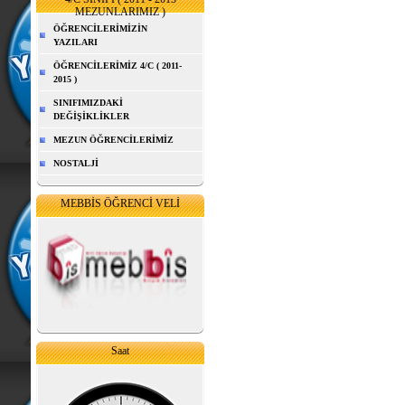
MEZUNLARIMIZ )
ÖĞRENCİLERİMİZİN
YAZILARI
ÖĞRENCİLERİMİZ 4/C ( 2011-
2015 )
SINIFIMIZDAKİ
DEĞİŞİKLİKLER
MEZUN ÖĞRENCİLERİMİZ
NOSTALJİ
MEBBİS ÖĞRENCİ VELİ
Saat