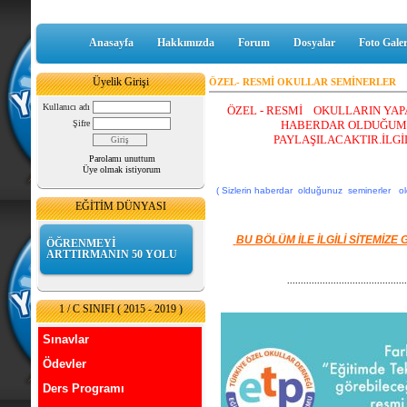
Anasayfa
Hakkımızda
Forum
Dosyalar
Foto Galer
Üyelik Girişi
ÖZEL- RESMİ OKULLAR SEMİNERLER
Kullanıcı adı
ÖZEL - RESMİ OKULLARIN YAP
Şifre
HABERDAR OLDUĞUMU
PAYLAŞILACAKTIR.İLG
Parolamı unuttum
Üye olmak istiyorum
( Sizlerin haberdar olduğunuz seminerler old
EĞİTİM DÜNYASI
BU BÖLÜM İLE İLGİLİ SİTEMİZE
ÖĞRENMEYİ
ARTTIRMANIN 50 YOLU
...........................................
1 / C SINIFI ( 2015 - 2019 )
Sınavlar
Ödevler
Ders Programı