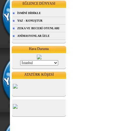
EĞLENCE DÜNYASI
İSMİNİ DİDİKLE
YAZ - KONUŞTUR
ZEKA VE BECERİ OYUNLARI
ANİMASYONLAR İZLE
Hava Durumu
ATATÜRK KÖŞESİ