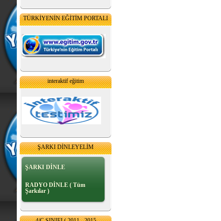
TÜRKİYENİN EĞİTİM PORTALI
interaktif eğitim
ŞARKI DİNLEYELİM
ŞARKI DİNLE
RADYO DİNLE ( Tüm
Şarkılar )
4/C SINIFI ( 2011 - 2015