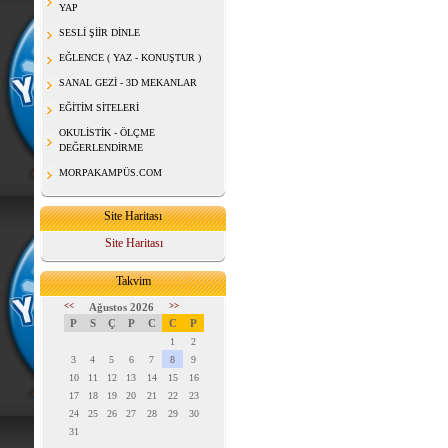
YAP
SESLİ ŞİİR DİNLE
EĞLENCE ( YAZ - KONUŞTUR )
SANAL GEZİ - 3D MEKANLAR
EĞİTİM SİTELERİ
OKULİSTİK - ÖLÇME
DEĞERLENDİRME
MORPAKAMPÜS.COM
Site Haritası
Site Haritası
Takvim
<<
Ağustos 2026
>>
P
S
Ç
P
C
C
P
1
2
3
4
5
6
7
8
9
10
11
12
13
14
15
16
17
18
19
20
21
22
23
24
25
26
27
28
29
30
31