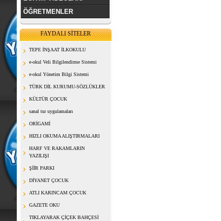
ÖĞRETMENLER
FAYDALI SİTELER
TEPE İNŞAAT İLKOKULU
e-okul Veli Bilgilendirme Sistemi
e-okul Yönetim Bilgi Sistemi
TÜRK DİL KURUMU-SÖZLÜKLER
KÜLTÜR ÇOCUK
sanal tur uygulamaları
ORİGAMİ
HIZLI OKUMA ALIŞTIRMALARI
HARF VE RAKAMLARIN
YAZILIŞI
ŞİİR PARKI
DİYANET ÇOCUK
ATLI KARINCAM ÇOCUK
GAZETE OKU
TIKLAYARAK ÇİÇEK BAHÇESİ