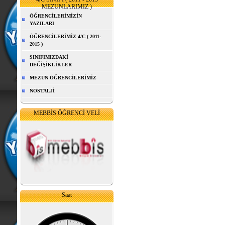
MEZUNLARIMIZ )
ÖĞRENCİLERİMİZİN
YAZILARI
ÖĞRENCİLERİMİZ 4/C ( 2011-
2015 )
SINIFIMIZDAKİ
DEĞİŞİKLİKLER
MEZUN ÖĞRENCİLERİMİZ
NOSTALJİ
MEBBİS ÖĞRENCİ VELİ
Saat