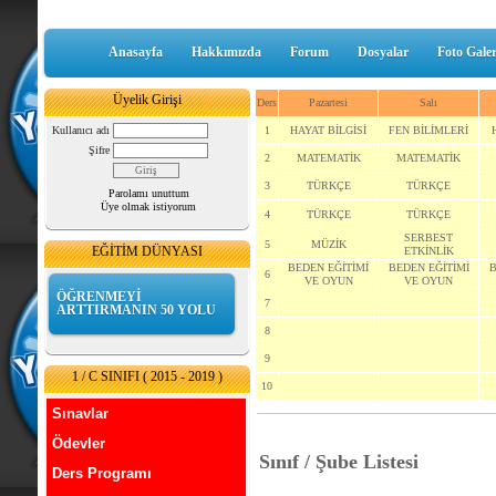
Anasayfa
Hakkımızda
Forum
Dosyalar
Foto Galer
Üyelik Girişi
Ders
Pazartesi
Salı
Kullanıcı adı
1
HAYAT BİLGİSİ
FEN BİLİMLERİ
Şifre
2
MATEMATİK
MATEMATİK
3
TÜRKÇE
TÜRKÇE
Parolamı unuttum
Üye olmak istiyorum
4
TÜRKÇE
TÜRKÇE
SERBEST
5
MÜZİK
EĞİTİM DÜNYASI
ETKİNLİK
BEDEN EĞİTİMİ
BEDEN EĞİTİMİ
B
6
VE OYUN
VE OYUN
ÖĞRENMEYİ
7
ARTTIRMANIN 50 YOLU
8
9
1 / C SINIFI ( 2015 - 2019 )
10
Sınavlar
Ödevler
Sınıf / Şube Listesi
Ders Programı