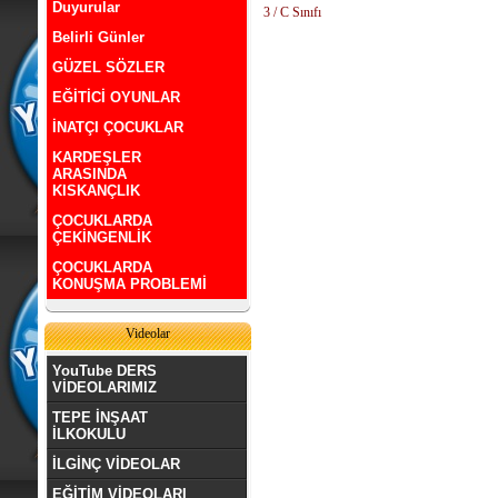
Duyurular
3 / C Sınıfı
Belirli Günler
GÜZEL SÖZLER
EĞİTİCİ OYUNLAR
İNATÇI ÇOCUKLAR
KARDEŞLER
ARASINDA
KISKANÇLIK
ÇOCUKLARDA
ÇEKİNGENLİK
ÇOCUKLARDA
KONUŞMA PROBLEMİ
Videolar
YouTube DERS
VİDEOLARIMIZ
TEPE İNŞAAT
İLKOKULU
İLGİNÇ VİDEOLAR
EĞİTİM VİDEOLARI