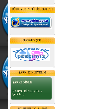
TÜRKİYENİN EĞİTİM PORTALI
interaktif eğitim
ŞARKI DİNLEYELİM
ŞARKI DİNLE
RADYO DİNLE ( Tüm
Şarkılar )
4/C SINIFI ( 2011 - 2015