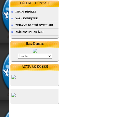
EĞLENCE DÜNYASI
İSMİNİ DİDİKLE
YAZ - KONUŞTUR
ZEKA VE BECERİ OYUNLARI
ANİMASYONLAR İZLE
Hava Durumu
ATATÜRK KÖŞESİ