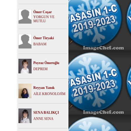
Ömer Coşar
YORGUN VE
MUTLU
Ömer Tiryaki
BABAM
Poyraz Ömeroğlu
DEPREM
Reyyan Yanık
AİLE KRONOLOJİM
SENA BALIKÇI
ANNE SENA