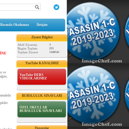
Basında Okulumuz
İletişim
Ziyaret Bilgileri
Aktif Ziyaretçi
3
Bugün Toplam
253
Toplam Ziyaret
1348545
İNE
YouTube KANALIMIZ
in ve
YouTube DERS
ağını,
VİDEOLARIMIZ
malıdır.
BURSLULUK SINAVLARI
pkiler
ÖZEL OKULLAR
BURSLULUK SINAVLARI
MATEMATİK SAATLER
Duyurular