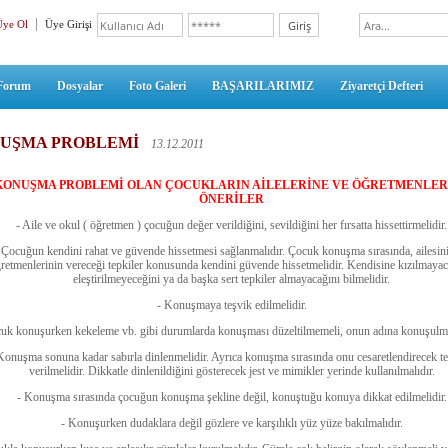
Üye Ol
Üye Girişi
Forum
Dosyalar
Foto Galeri
BAŞARILARIMIZ
Ziyaretçi Defteri
UŞMA PROBLEMİ
13.12.2011
KONUŞMA PROBLEMİ OLAN ÇOCUKLARIN AİLELERİNE VE ÖĞRETMENLER
ÖNERİLER
- Aile ve okul ( öğretmen ) çocuğun değer verildiğini, sevildiğini her fırsatta hissettirmelidir.
 Çocuğun kendini rahat ve güvende hissetmesi sağlanmalıdır. Çocuk konuşma sırasında, ailesin
retmenlerinin vereceği tepkiler konusunda kendini güvende hissetmelidir. Kendisine kızılmayac
eleştirilmeyeceğini ya da başka sert tepkiler almayacağını bilmelidir.
- Konuşmaya teşvik edilmelidir.
cuk konuşurken kekeleme vb. gibi durumlarda konuşması düzeltilmemeli, onun adına konuşulma
Konuşma sonuna kadar sabırla dinlenmelidir. Ayrıca konuşma sırasında onu cesaretlendirecek te
verilmelidir. Dikkatle dinlenildiğini gösterecek jest ve mimikler yerinde kullanılmalıdır.
- Konuşma sırasında çocuğun konuşma şekline değil, konuştuğu konuya dikkat edilmelidir.
- Konuşurken dudaklara değil gözlere ve karşılıklı yüz yüze bakılmalıdır.