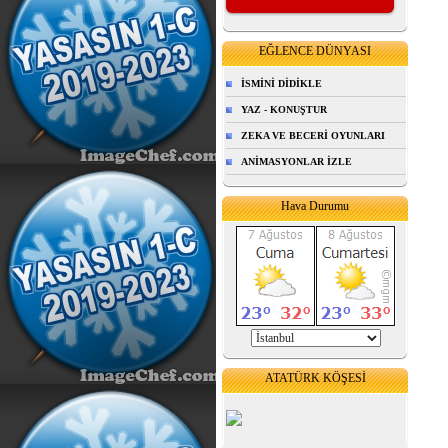
EĞLENCE DÜNYASI
İSMİNİ DİDİKLE
YAZ - KONUŞTUR
ZEKA VE BECERİ OYUNLARI
ANİMASYONLAR İZLE
Hava Durumu
ATATÜRK KÖŞESİ