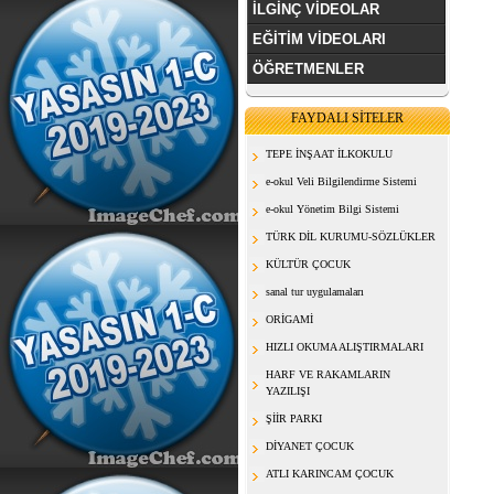
İLGİNÇ VİDEOLAR
EĞİTİM VİDEOLARI
ÖĞRETMENLER
FAYDALI SİTELER
TEPE İNŞAAT İLKOKULU
e-okul Veli Bilgilendirme Sistemi
e-okul Yönetim Bilgi Sistemi
TÜRK DİL KURUMU-SÖZLÜKLER
KÜLTÜR ÇOCUK
sanal tur uygulamaları
ORİGAMİ
HIZLI OKUMA ALIŞTIRMALARI
HARF VE RAKAMLARIN
YAZILIŞI
ŞİİR PARKI
DİYANET ÇOCUK
ATLI KARINCAM ÇOCUK