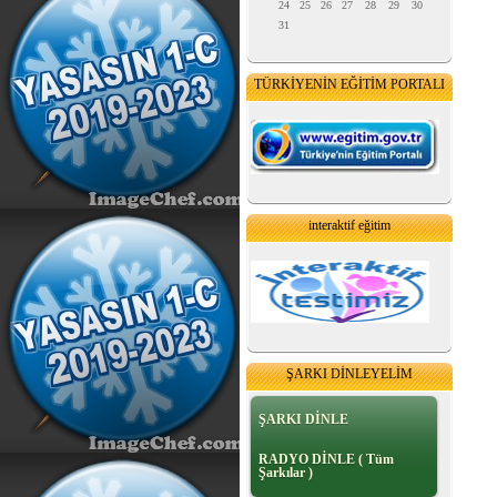
24
25
26
27
28
29
30
31
TÜRKİYENİN EĞİTİM PORTALI
interaktif eğitim
ŞARKI DİNLEYELİM
ŞARKI DİNLE
RADYO DİNLE ( Tüm
Şarkılar )