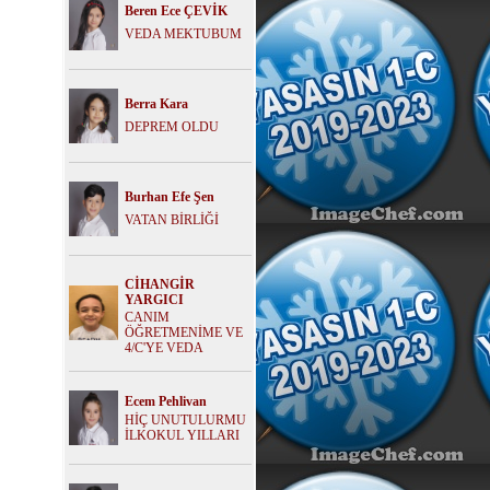
Beren Ece ÇEVİK
VEDA MEKTUBUM
Berra Kara
DEPREM OLDU
Burhan Efe Şen
VATAN BİRLİĞİ
CİHANGİR
YARGICI
CANIM
ÖĞRETMENİME VE
4/C'YE VEDA
Ecem Pehlivan
HİÇ UNUTULURMU
İLKOKUL YILLARI