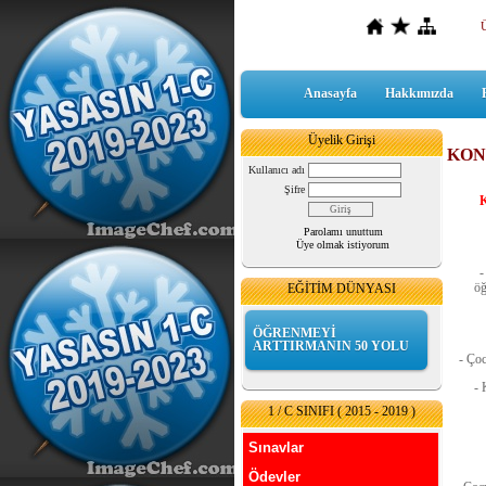
Anasayfa
Hakkımızda
Üyelik Girişi
KON
Kullanıcı adı
Şifre
Parolamı unuttum
Üye olmak istiyorum
-
öğ
EĞİTİM DÜNYASI
ÖĞRENMEYİ
ARTTIRMANIN 50 YOLU
- Ço
- 
1 / C SINIFI ( 2015 - 2019 )
Sınavlar
Ödevler