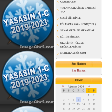
GAZETE OKU
TIKLAYARAK ÇİÇEK BAHÇESİ
YAP
SESLİ ŞİİR DİNLE
EĞLENCE ( YAZ - KONUŞTUR )
SANAL GEZİ - 3D MEKANLAR
EĞİTİM SİTELERİ
OKULİSTİK - ÖLÇME
DEĞERLENDİRME
MORPAKAMPÜS.COM
Site Haritası
Site Haritası
Takvim
<<
Ağustos 2026
>>
P
S
Ç
P
C
C
P
1
2
3
4
5
6
7
8
9
10
11
12
13
14
15
16
17
18
19
20
21
22
23