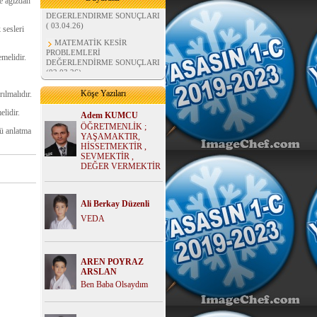
ve ağızdan
DEĞERLENDİRME SONUÇLARI
( 03.04.26)
 sesleri
MATEMATİK KESİR
PROBLEMLERİ
DEĞERLENDİRME SONUÇLARI
emelidir.
(02.03.26)
MATEMATİK BÖLME
İŞLEMLERİ DEĞERLENDİRME
Köşe Yazıları
ılmalıdır.
SONUÇLARI (07.02.26)
lidir.
FEN BİLİMLERİ MADDE
Adem KUMCU
ÜNİTESİ DEĞERLENDİRME
ÖĞRETMENLİK ;
ü anlatma
SONUÇLARI ( 02.01.26)
YAŞAMAKTIR,
HİSSETMEKTİR ,
HAYAT BİLGİSİ
SEVMEKTİR ,
DEĞERLENDİRME SONUÇLARI
DEĞER VERMEKTİR
( 02.01.26)
MATEMATİK ÇARPMA
PROBLEMLERİ
Ali Berkay Düzenli
DEĞERLENDİRME SONUÇLARI
( 02.01.26)
VEDA
AREN POYRAZ
ARSLAN
Ben Baba Olsaydım