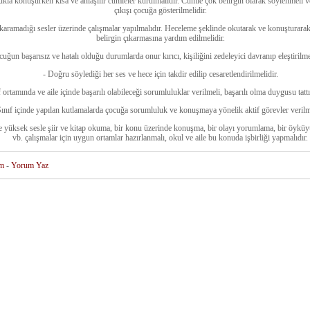
ukla konuşurken kısa ve anlaşılır cümleler kurulmalıdır. Cümle çok belirgin olarak söylenmeli 
çıkışı çocuğa gösterilmelidir.
karamadığı sesler üzerinde çalışmalar yapılmalıdır. Heceleme şeklinde okutarak ve konuşturarak
belirgin çıkarmasına yardım edilmelidir.
cuğun başarısız ve hatalı olduğu durumlarda onur kırıcı, kişiliğini zedeleyici davranıp eleştirilm
- Doğru söylediği her ses ve hece için takdir edilip cesaretlendirilmelidir.
f ortamında ve aile içinde başarılı olabileceği sorumluluklar verilmeli, başarılı olma duygusu tattır
Sınıf içinde yapılan kutlamalarda çocuğa sorumluluk ve konuşmaya yönelik aktif görevler verilme
e yüksek sesle şiir ve kitap okuma, bir konu üzerinde konuşma, bir olayı yorumlama, bir öyküy
vb. çalışmalar için uygun ortamlar hazırlanmalı, okul ve aile bu konuda işbirliği yapmalıdır.
m
-
Yorum Yaz