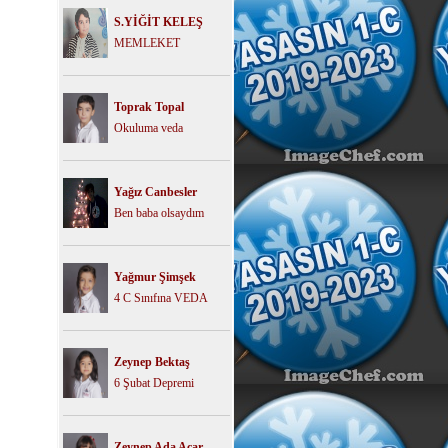
S.YİĞİT KELEŞ
MEMLEKET
Toprak Topal
Okuluma veda
Yağız Canbesler
Ben baba olsaydım
Yağmur Şimşek
4 C Sınıfına VEDA
Zeynep Bektaş
6 Şubat Depremi
Zeynep Ada Acar