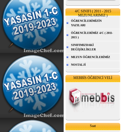
4/C SINIFI ( 2011 - 2015
MEZUNLARIMIZ )
ÖĞRENCİLERİMİZİN
YAZILARI
ÖĞRENCİLERİMİZ 4/C ( 2011-
2015 )
SINIFIMIZDAKİ
DEĞİŞİKLİKLER
MEZUN ÖĞRENCİLERİMİZ
NOSTALJİ
MEBBİS ÖĞRENCİ VELİ
Saat