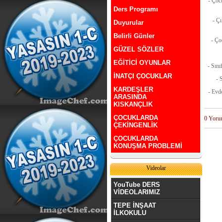
- Çoc
Ders Programı
- Çı
Duyurular
Belirli Günler
- Ço
GÜZEL SÖZLER
EĞİTİCİ OYUNLAR
- Sını
İNATÇI ÇOCUKLAR
- 
KARDEŞLER
- Evd
ARASINDA
KISKANÇLIK
ÇOCUKLARDA
0 Yoru
ÇEKİNGENLİK
ÇOCUKLARDA
KONUŞMA PROBLEMİ
Videolar
YouTube DERS
VİDEOLARIMIZ
TEPE İNŞAAT
İLKOKULU