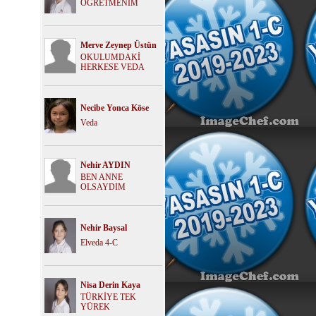
ÖĞRETMENİM
Merve Zeynep Üstün
OKULUMDAKİ
HERKESE VEDA
Necibe Yonca Köse
Veda
Nehir AYDIN
BEN ANNE
OLSAYDIM
Nehir Baysal
Elveda 4-C
Nisa Derin Kaya
TÜRKİYE TEK
YÜREK