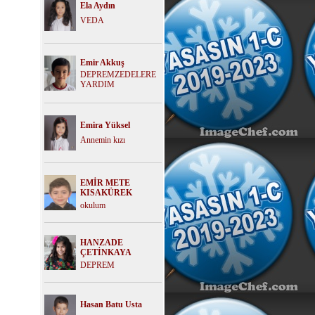
Ela Aydın
VEDA
Emir Akkuş
DEPREMZEDELERE
YARDIM
Emira Yüksel
Annemin kızı
EMİR METE
KISAKÜREK
okulum
HANZADE
ÇETİNKAYA
DEPREM
Hasan Batu Usta