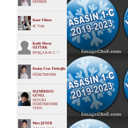
DEPREM
Kaan Yilmaz
4C Veda
Kadir Murat
ÖZTÜRK
HOŞÇA KAL C ♡
Kuday Uras Türkoğlu
ÖĞRETMENİM
M.EMİRHAN
GÜNEL
SEVGİLİ
ÖĞRETMENİME
VEDA
Mert ŞENER