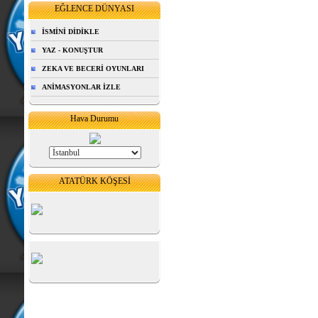
EĞLENCE DÜNYASI
İSMİNİ DİDİKLE
YAZ - KONUŞTUR
ZEKA VE BECERİ OYUNLARI
ANİMASYONLAR İZLE
Hava Durumu
ATATÜRK KÖŞESİ