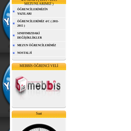
MEZUNLARIMIZ )
ÖĞRENCİLERİMİZİN
YAZILARI
ÖĞRENCİLERİMİZ 4/C ( 2011-
2015 )
SINIFIMIZDAKİ
DEĞİŞİKLİKLER
MEZUN ÖĞRENCİLERİMİZ
NOSTALJİ
MEBBİS ÖĞRENCİ VELİ
Saat