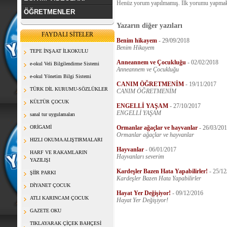
Henüz yorum yapılmamış. İlk yorumu yapmak
ÖĞRETMENLER
Yazarın diğer yazıları
FAYDALI SİTELER
Benim hikayem
-
29/09/2018
Benim Hikayem
TEPE İNŞAAT İLKOKULU
Anneannem ve Çocukluğu
-
02/02/2018
e-okul Veli Bilgilendirme Sistemi
Anneannem ve Çocukluğu
e-okul Yönetim Bilgi Sistemi
CANIM ÖĞRETMENİM
-
19/11/2017
TÜRK DİL KURUMU-SÖZLÜKLER
CANIM ÖĞRETMENİM
KÜLTÜR ÇOCUK
ENGELLİ YAŞAM
-
27/10/2017
ENGELLİ YAŞAM
sanal tur uygulamaları
ORİGAMİ
Ormanlar ağaçlar ve hayvanlar
-
26/03/20
Ormanlar ağaçlar ve hayvanlar
HIZLI OKUMA ALIŞTIRMALARI
Hayvanlar
-
06/01/2017
HARF VE RAKAMLARIN
Hayvanları severim
YAZILIŞI
Kardeşler Bazen Hata Yapabilirler!
-
25/12
ŞİİR PARKI
Kardeşler Bazen Hata Yapabilirler
DİYANET ÇOCUK
Hayat Yer Değişiyor!
-
09/12/2016
ATLI KARINCAM ÇOCUK
Hayat Yer Değişiyor!
GAZETE OKU
TIKLAYARAK ÇİÇEK BAHÇESİ