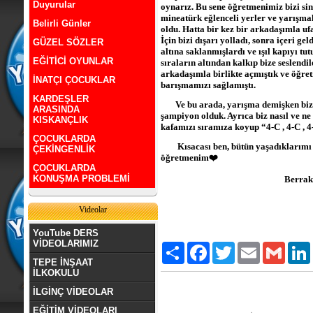
Duyurular
oynarız. Bu sene öğretmenimiz bizi sin
mineatürk eğlenceli yerler ve yarışmal
Belirli Günler
oldu. Hatta bir kez bir arkadaşımla 
İçin bizi dışarı yolladı, sonra içeri 
GÜZEL SÖZLER
altına saklanmışlardı ve ışıl kapıyı t
EĞİTİCİ OYUNLAR
sıraların altından kalkıp bize seslendile
arkadaşımla birlikte açmıştık ve öğret
İNATÇI ÇOCUKLAR
barışmamızı sağlamıştı.
KARDEŞLER
Ve bu arada, yarışma demişken biz 
ARASINDA
şampiyon olduk. Ayrıca biz nasıl ve 
KISKANÇLIK
kafamızı sıramıza koyup “4-C , 4-C , 
ÇOCUKLARDA
Kısacası ben, bütün yaşadıklarımı 
ÇEKİNGENLİK
öğretmenim❤️
ÇOCUKLARDA
KONUŞMA PROBLEMİ
Berra
Videolar
YouTube DERS
VİDEOLARIMIZ
Paylaş
Facebook
Twitter
Email
Gmail
TEPE İNŞAAT
İLKOKULU
İLGİNÇ VİDEOLAR
EĞİTİM VİDEOLARI