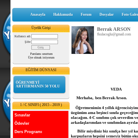
Anasayfa
Hakkımızda
Forum
Dosyalar
Foto Galer
Üyelik Girişi
Berrak ARSON
fkulacoglu@gmail.com
Kullanıcı adı
Şifre
Parolamı unuttum
Üye olmak istiyorum
EĞİTİM DÜNYASI
ÖĞRENMEYİ
ARTTIRMANIN 50 YOLU
VEDA
Merhaba, ben Berrak Arson.
1 / C SINIFI ( 2015 - 2019 )
Öğretmenimin 4 yıllık öğrencisiyim.
üzgünüm ama beşinci sınıfa geçeceğim
Sınavlar
olacağım. 4-C sınıfımı çok severdim v
arkadaşlarımdan ve sınıfımdan ayrıla
Ödevler
Bilir miydiniz biz sınıfça her yıl k
Ders Programı
karpuzların hepsini yemeyiz bütün okul