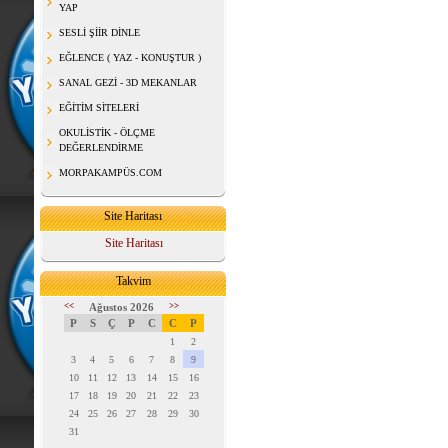
YAP
SESLİ ŞİİR DİNLE
EĞLENCE ( YAZ - KONUŞTUR )
SANAL GEZİ - 3D MEKANLAR
EĞİTİM SİTELERİ
OKULİSTİK - ÖLÇME
DEĞERLENDİRME
MORPAKAMPÜS.COM
Site Haritası
Site Haritası
Takvim
<<
Ağustos 2026
>>
P
S
Ç
P
C
C
P
1
2
3
4
5
6
7
8
9
10
11
12
13
14
15
16
17
18
19
20
21
22
23
24
25
26
27
28
29
30
31