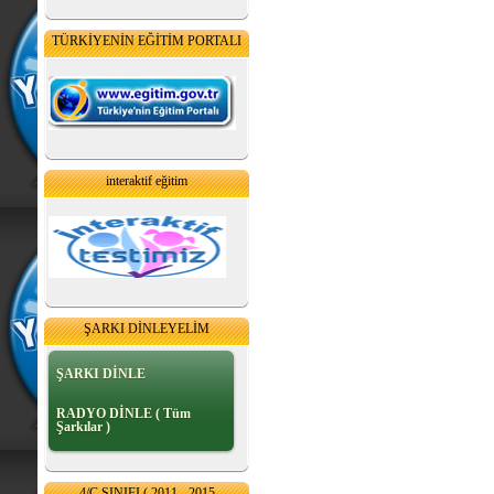
TÜRKİYENİN EĞİTİM PORTALI
interaktif eğitim
ŞARKI DİNLEYELİM
ŞARKI DİNLE
RADYO DİNLE ( Tüm
Şarkılar )
4/C SINIFI ( 2011 - 2015