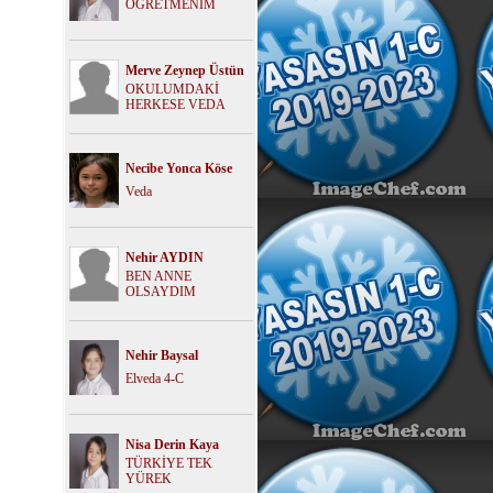
ÖĞRETMENİM
Merve Zeynep Üstün
OKULUMDAKİ
HERKESE VEDA
Necibe Yonca Köse
Veda
Nehir AYDIN
BEN ANNE
OLSAYDIM
Nehir Baysal
Elveda 4-C
Nisa Derin Kaya
TÜRKİYE TEK
YÜREK