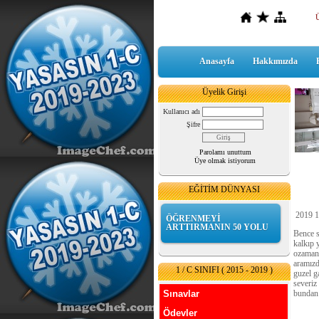
Anasayfa
Hakkımızda
Üyelik Girişi
Kullanıcı adı
Şifre
Parolamı unuttum
Üye olmak istiyorum
EĞİTİM DÜNYASI
2019 1
ÖĞRENMEYİ
ARTTIRMANIN 50 YOLU
Bence s
kalkıp 
ozaman 
aramızd
1 / C SINIFI ( 2015 - 2019 )
guzel g
severiz
Sınavlar
bundan 
Ödevler