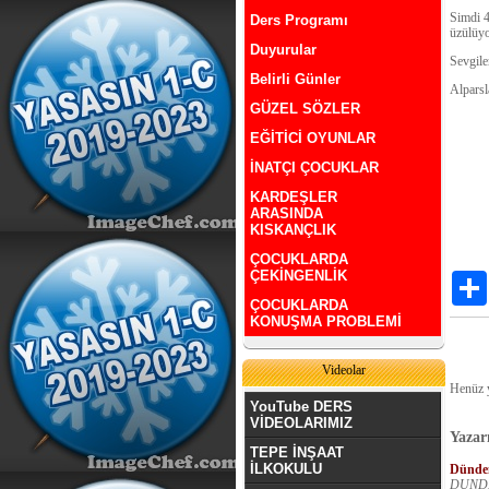
Simdi 4
Ders Programı
üzülüy
Duyurular
Sevgil
Belirli Günler
Alpars
GÜZEL SÖZLER
EĞİTİCİ OYUNLAR
İNATÇI ÇOCUKLAR
KARDEŞLER
ARASINDA
KISKANÇLIK
ÇOCUKLARDA
ÇEKİNGENLİK
ÇOCUKLARDA
KONUŞMA PROBLEMİ
Videolar
Henüz 
YouTube DERS
VİDEOLARIMIZ
Yazarı
TEPE İNŞAAT
İLKOKULU
Dünde
DUNDE