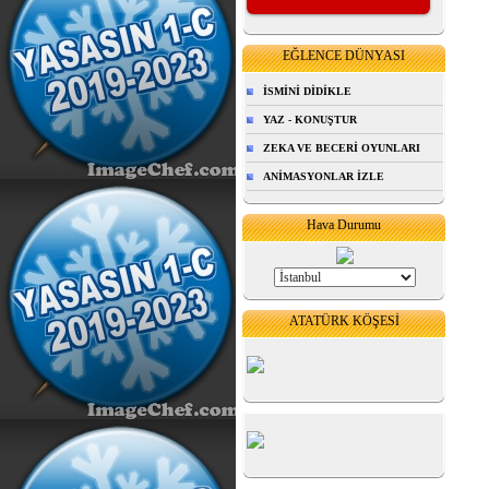
EĞLENCE DÜNYASI
İSMİNİ DİDİKLE
YAZ - KONUŞTUR
ZEKA VE BECERİ OYUNLARI
ANİMASYONLAR İZLE
Hava Durumu
ATATÜRK KÖŞESİ