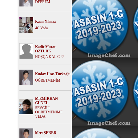
DEPREM
Kaan Yilmaz
4C Veda
Kadir Murat
ÖZTÜRK
HOŞÇA KAL C ♡
Kuday Uras Türkoğlu
ÖĞRETMENİM
M.EMİRHAN
GÜNEL
SEVGİLİ
ÖĞRETMENİME
VEDA
Mert ŞENER