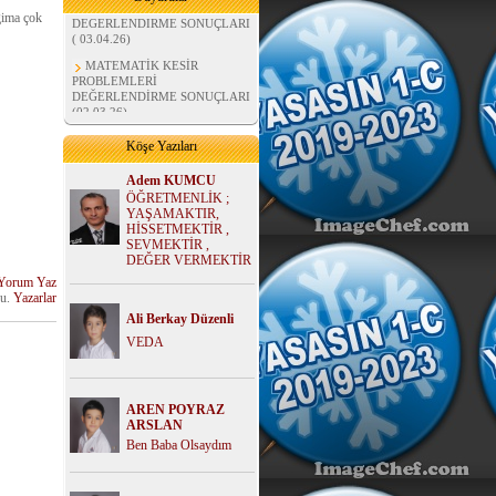
DEĞERLENDİRME SONUÇLARI
agima çok
( 03.04.26)
MATEMATİK KESİR
PROBLEMLERİ
DEĞERLENDİRME SONUÇLARI
(02.03.26)
MATEMATİK BÖLME
İŞLEMLERİ DEĞERLENDİRME
Köşe Yazıları
SONUÇLARI (07.02.26)
FEN BİLİMLERİ MADDE
Adem KUMCU
ÜNİTESİ DEĞERLENDİRME
ÖĞRETMENLİK ;
SONUÇLARI ( 02.01.26)
YAŞAMAKTIR,
HİSSETMEKTİR ,
HAYAT BİLGİSİ
SEVMEKTİR ,
DEĞERLENDİRME SONUÇLARI
DEĞER VERMEKTİR
( 02.01.26)
Yorum Yaz
MATEMATİK ÇARPMA
du.
Yazarlar
PROBLEMLERİ
Ali Berkay Düzenli
DEĞERLENDİRME SONUÇLARI
( 02.01.26)
VEDA
AREN POYRAZ
ARSLAN
Ben Baba Olsaydım