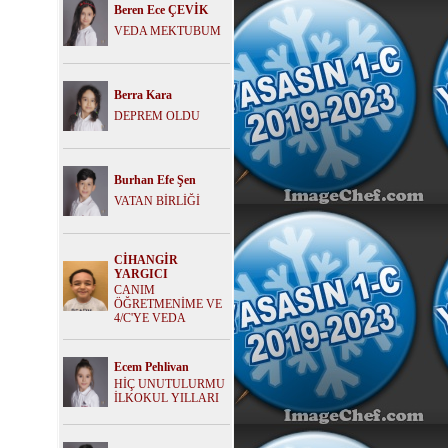
Beren Ece ÇEVİK
VEDA MEKTUBUM
Berra Kara
DEPREM OLDU
Burhan Efe Şen
VATAN BİRLİĞİ
CİHANGİR
YARGICI
CANIM
ÖĞRETMENİME VE
4/C'YE VEDA
Ecem Pehlivan
HİÇ UNUTULURMU
İLKOKUL YILLARI