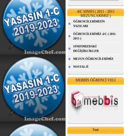
4/C SINIFI ( 2011 - 2015
MEZUNLARIMIZ )
ÖĞRENCİLERİMİZİN
YAZILARI
ÖĞRENCİLERİMİZ 4/C ( 2011-
2015 )
SINIFIMIZDAKİ
DEĞİŞİKLİKLER
MEZUN ÖĞRENCİLERİMİZ
NOSTALJİ
MEBBİS ÖĞRENCİ VELİ
Saat