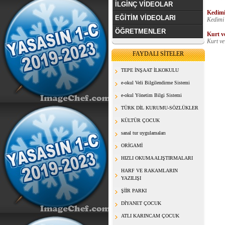
İLGİNÇ VİDEOLAR
Kedimi
EĞİTİM VİDEOLARI
Kedimi
ÖĞRETMENLER
Kurt ve
Kurt ve 
FAYDALI SİTELER
TEPE İNŞAAT İLKOKULU
e-okul Veli Bilgilendirme Sistemi
e-okul Yönetim Bilgi Sistemi
TÜRK DİL KURUMU-SÖZLÜKLER
KÜLTÜR ÇOCUK
sanal tur uygulamaları
ORİGAMİ
HIZLI OKUMA ALIŞTIRMALARI
HARF VE RAKAMLARIN
YAZILIŞI
ŞİİR PARKI
DİYANET ÇOCUK
ATLI KARINCAM ÇOCUK