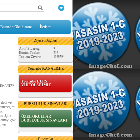
Basında Okulumuz
İletişim
Ziyaret Bilgileri
Aktif Ziyaretçi
5
Bugün Toplam
218
Toplam Ziyaret
1348794
YouTube KANALIMIZ
YouTube DERS
VİDEOLARIMIZ
/06/2023
 dedi ve
BURSLULUK SINAVLARI
eçinecegimi
ik
dim .Çok
ÖZEL OKULLAR
ynamayı çok
BURSLULUK SINAVLARI
m ve
MATEMATİK SAATLER
Duyurular