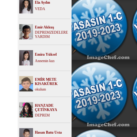
Ela Aydın
VEDA
Emir Akkuş
DEPREMZEDELERE
YARDIM
Emira Yüksel
Annemin kızı
EMİR METE
KISAKÜREK
okulum
HANZADE
ÇETİNKAYA
DEPREM
Hasan Batu Usta