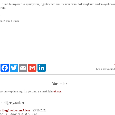
. Sınıfı bitiriyoruz ve ayrılıyoruz, öğretmenim sizi hiç unutmam. Arkadaşlarım sizden ayrılınc
orum.
er
lan Kaan Yılmaz
Paylaş
Facebook
Twitter
Email
Gmail
LinkedIn
1273
kez okun
Yorumlar
yorum yapılmamış. İlk yorumu yapmak için
tıklayın
n diğer yazıları
n Bugüne Benim Ailem
-
23/10/2022
N BUGUNE BENIM AILEM