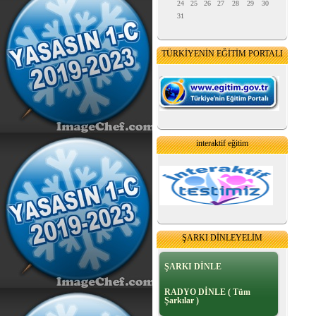
24
25
26
27
28
29
30
31
TÜRKİYENİN EĞİTİM PORTALI
interaktif eğitim
ŞARKI DİNLEYELİM
ŞARKI DİNLE
RADYO DİNLE ( Tüm
Şarkılar )