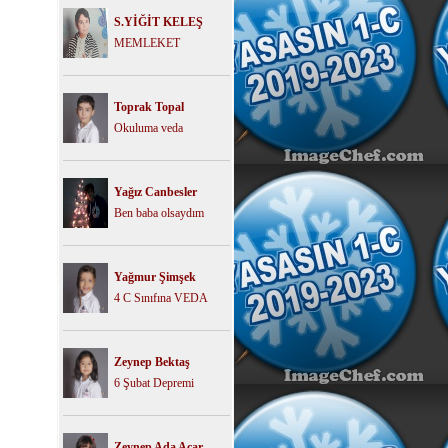
S.YİĞİT KELEŞ
MEMLEKET
Toprak Topal
Okuluma veda
Yağız Canbesler
Ben baba olsaydım
Yağmur Şimşek
4 C Sınıfına VEDA
Zeynep Bektaş
6 Şubat Depremi
Zeynep Ada Acar