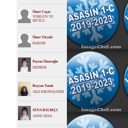
Ömer Coşar
YORGUN VE
MUTLU
Ömer Tiryaki
BABAM
Poyraz Ömeroğlu
DEPREM
Reyyan Yanık
AİLE KRONOLOJİM
SENA BALIKÇI
ANNE SENA