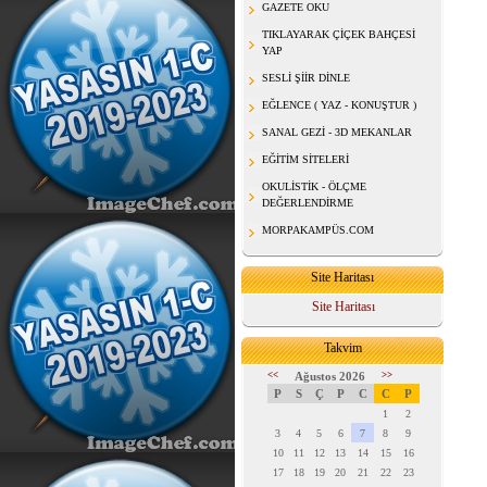
GAZETE OKU
TIKLAYARAK ÇİÇEK BAHÇESİ
YAP
SESLİ ŞİİR DİNLE
EĞLENCE ( YAZ - KONUŞTUR )
SANAL GEZİ - 3D MEKANLAR
EĞİTİM SİTELERİ
OKULİSTİK - ÖLÇME
DEĞERLENDİRME
MORPAKAMPÜS.COM
Site Haritası
Site Haritası
Takvim
<<
Ağustos 2026
>>
P
S
Ç
P
C
C
P
1
2
3
4
5
6
7
8
9
10
11
12
13
14
15
16
17
18
19
20
21
22
23