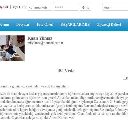
Üye Ol
Üye Girişi
Forum
Dosyalar
Foto Galeri
BAŞARILARIMIZ
Ziyaretçi Defteri
Kaan Yilmaz
mhyilmaz@hotmail.com.tr
4C Veda
13
.sınıf ilk günüm çok çekindim ve çok korkuyodum.
izler de benimle aynı hisleri yaşamışsınızdır sonra öğretmen adları söylemeye başladı Alparslan
yanlarına gittim sonra öğretmen sen gerçek Alparslan mısın diye sordu ve öğretmenim ile iyi g
anladım bu arada öğretmenimiz bize 19 yaşında olduğunu söylemişti.Daha sonra 2. Sınıfa geçt
an ayrılan arkadaşlarımız oldu onlara sınıfça çok üzülmüştüm.Ben sınıf arkadaşlarımı çok sev
azilerimiz oldu kopek balığını akvaryuma gittiğimizde ilk defa görmüştüm.Biz sınıfça futbol o
 öğretmenimiz yasakladığı zamanlarda çok üzülüyordum.4C sınıfında olmaktan çok mutlu oldu
sonraki C şubeleri çok şanslı çünkü Adem Kumcu var.