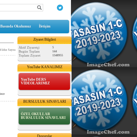
Basında Okulumuz
İletişim
Ziyaret Bilgileri
Aktif Ziyaretçi
5
Yıldız Sayısı
Bugün Toplam
144
Toplam Ziyaret
1348955
YouTube KANALIMIZ
YouTube DERS
VİDEOLARIMIZ
önce
BURSLULUK SINAVLARI
ÖZEL OKULLAR
BURSLULUK SINAVLARI
MATEMATİK SAATLER
Duyurular