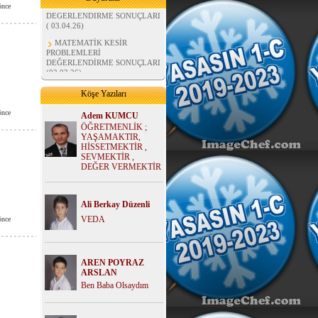
önce
DEĞERLENDİRME SONUÇLARI
( 03.04.26)
MATEMATİK KESİR
PROBLEMLERİ
DEĞERLENDİRME SONUÇLARI
(02.03.26)
MATEMATİK BÖLME
İŞLEMLERİ DEĞERLENDİRME
Köşe Yazıları
SONUÇLARI (07.02.26)
önce
Adem KUMCU
FEN BİLİMLERİ MADDE
ÖĞRETMENLİK ;
ÜNİTESİ DEĞERLENDİRME
YAŞAMAKTIR,
SONUÇLARI ( 02.01.26)
HİSSETMEKTİR ,
HAYAT BİLGİSİ
SEVMEKTİR ,
DEĞERLENDİRME SONUÇLARI
DEĞER VERMEKTİR
( 02.01.26)
MATEMATİK ÇARPMA
PROBLEMLERİ
Ali Berkay Düzenli
DEĞERLENDİRME SONUÇLARI
VEDA
önce
( 02.01.26)
AREN POYRAZ
ARSLAN
Ben Baba Olsaydım