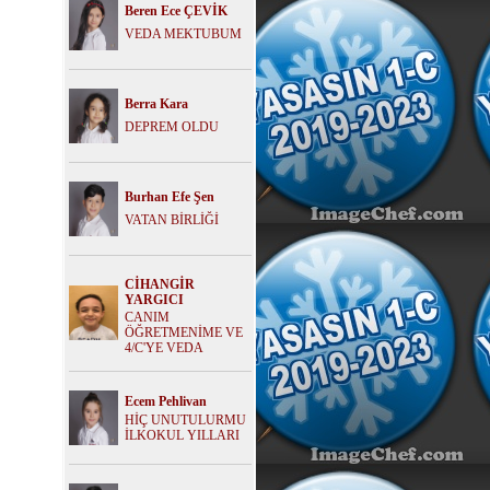
Beren Ece ÇEVİK
VEDA MEKTUBUM
Berra Kara
DEPREM OLDU
Burhan Efe Şen
VATAN BİRLİĞİ
CİHANGİR
YARGICI
CANIM
ÖĞRETMENİME VE
4/C'YE VEDA
Ecem Pehlivan
HİÇ UNUTULURMU
İLKOKUL YILLARI