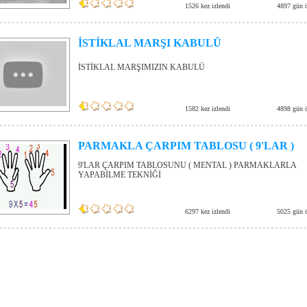
1526 kez izlendi
4897 gün 
İSTİKLAL MARŞI KABULÜ
İSTİKLAL MARŞIMIZIN KABULÜ
1582 kez izlendi
4898 gün 
PARMAKLA ÇARPIM TABLOSU ( 9'LAR )
9'LAR ÇARPIM TABLOSUNU ( MENTAL ) PARMAKLARLA
YAPABİLME TEKNİĞİ
6297 kez izlendi
5025 gün 