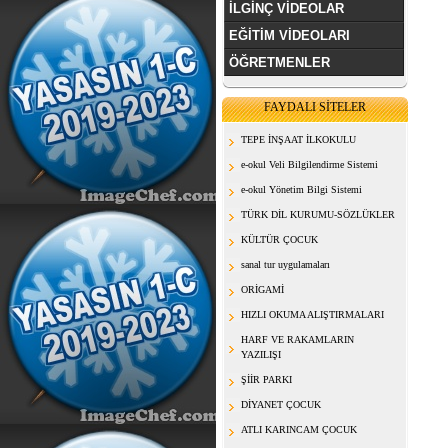
İLGİNÇ VİDEOLAR
EĞİTİM VİDEOLARI
ÖĞRETMENLER
FAYDALI SİTELER
TEPE İNŞAAT İLKOKULU
e-okul Veli Bilgilendirme Sistemi
e-okul Yönetim Bilgi Sistemi
TÜRK DİL KURUMU-SÖZLÜKLER
KÜLTÜR ÇOCUK
sanal tur uygulamaları
ORİGAMİ
HIZLI OKUMA ALIŞTIRMALARI
HARF VE RAKAMLARIN
YAZILIŞI
ŞİİR PARKI
DİYANET ÇOCUK
ATLI KARINCAM ÇOCUK