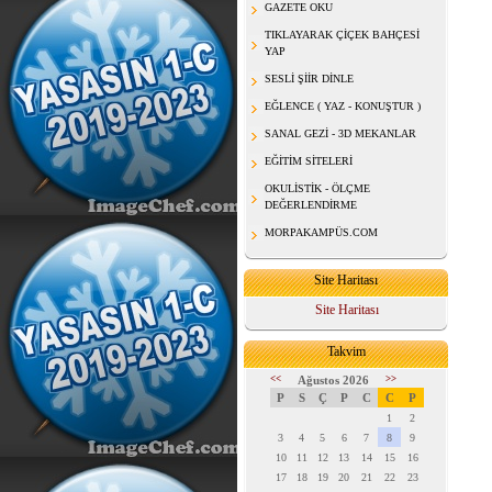
GAZETE OKU
TIKLAYARAK ÇİÇEK BAHÇESİ
YAP
SESLİ ŞİİR DİNLE
EĞLENCE ( YAZ - KONUŞTUR )
SANAL GEZİ - 3D MEKANLAR
EĞİTİM SİTELERİ
OKULİSTİK - ÖLÇME
DEĞERLENDİRME
MORPAKAMPÜS.COM
Site Haritası
Site Haritası
Takvim
<<
Ağustos 2026
>>
P
S
Ç
P
C
C
P
1
2
3
4
5
6
7
8
9
10
11
12
13
14
15
16
17
18
19
20
21
22
23