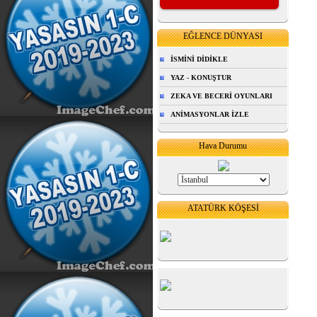
EĞLENCE DÜNYASI
İSMİNİ DİDİKLE
YAZ - KONUŞTUR
ZEKA VE BECERİ OYUNLARI
ANİMASYONLAR İZLE
Hava Durumu
ATATÜRK KÖŞESİ