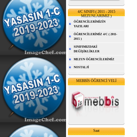
4/C SINIFI ( 2011 - 2015
MEZUNLARIMIZ )
ÖĞRENCİLERİMİZİN
YAZILARI
ÖĞRENCİLERİMİZ 4/C ( 2011-
2015 )
SINIFIMIZDAKİ
DEĞİŞİKLİKLER
MEZUN ÖĞRENCİLERİMİZ
NOSTALJİ
MEBBİS ÖĞRENCİ VELİ
Saat