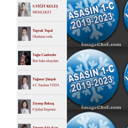
S.YİĞİT KELEŞ
MEMLEKET
Toprak Topal
Okuluma veda
Yağız Canbesler
Ben baba olsaydım
Yağmur Şimşek
4 C Sınıfına VEDA
Zeynep Bektaş
6 Şubat Depremi
Zeynep Ada Acar