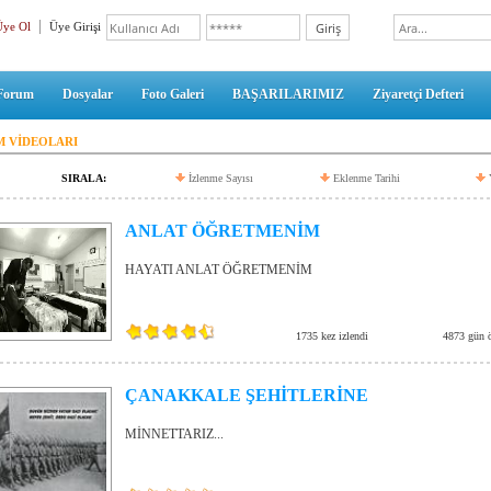
Üye Ol
Üye Girişi
Forum
Dosyalar
Foto Galeri
BAŞARILARIMIZ
Ziyaretçi Defteri
M VİDEOLARI
SIRALA:
İzlenme Sayısı
Eklenme Tarihi
ANLAT ÖĞRETMENİM
HAYATI ANLAT ÖĞRETMENİM
1735 kez izlendi
4873 gün 
ÇANAKKALE ŞEHİTLERİNE
MİNNETTARIZ...