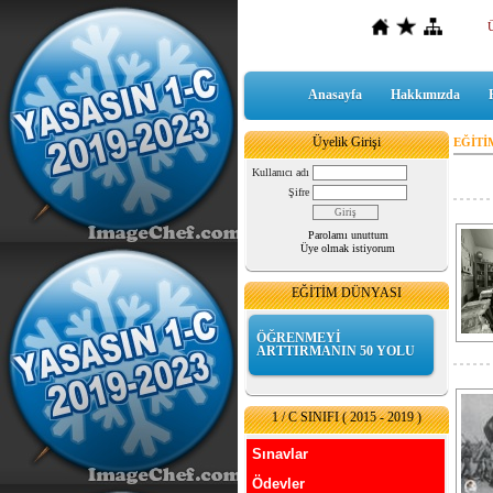
Anasayfa
Hakkımızda
Üyelik Girişi
EĞİTİ
Kullanıcı adı
Şifre
Parolamı unuttum
Üye olmak istiyorum
EĞİTİM DÜNYASI
ÖĞRENMEYİ
ARTTIRMANIN 50 YOLU
1 / C SINIFI ( 2015 - 2019 )
Sınavlar
Ödevler