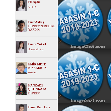
Ela Aydın
VEDA
Emir Akkuş
DEPREMZEDELERE
YARDIM
Emira Yüksel
Annemin kızı
EMİR METE
KISAKÜREK
okulum
HANZADE
ÇETİNKAYA
DEPREM
Hasan Batu Usta