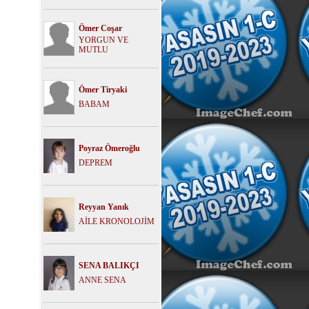
Ömer Coşar
YORGUN VE
MUTLU
Ömer Tiryaki
BABAM
Poyraz Ömeroğlu
DEPREM
Reyyan Yanık
AİLE KRONOLOJİM
SENA BALIKÇI
ANNE SENA