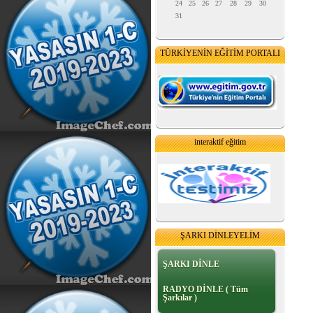
24
25
26
27
28
29
30
31
TÜRKİYENİN EĞİTİM PORTALI
interaktif eğitim
ŞARKI DİNLEYELİM
ŞARKI DİNLE
RADYO DİNLE ( Tüm
Şarkılar )