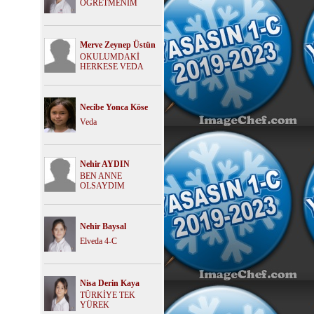
ÖĞRETMENİM
Merve Zeynep Üstün
OKULUMDAKİ
HERKESE VEDA
Necibe Yonca Köse
Veda
Nehir AYDIN
BEN ANNE
OLSAYDIM
Nehir Baysal
Elveda 4-C
Nisa Derin Kaya
TÜRKİYE TEK
YÜREK