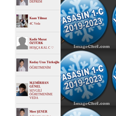
DEPREM
Kaan Yilmaz
4C Veda
Kadir Murat
ÖZTÜRK
HOŞÇA KAL C ♡
Kuday Uras Türkoğlu
ÖĞRETMENİM
M.EMİRHAN
GÜNEL
SEVGİLİ
ÖĞRETMENİME
VEDA
Mert ŞENER