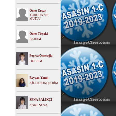
Ömer Coşar
YORGUN VE
MUTLU
Ömer Tiryaki
BABAM
Poyraz Ömeroğlu
DEPREM
Reyyan Yanık
AİLE KRONOLOJİM
SENA BALIKÇI
ANNE SENA