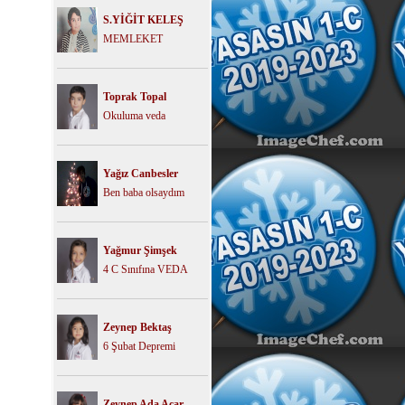
S.YİĞİT KELEŞ
MEMLEKET
Toprak Topal
Okuluma veda
Yağız Canbesler
Ben baba olsaydım
Yağmur Şimşek
4 C Sınıfına VEDA
Zeynep Bektaş
6 Şubat Depremi
Zeynep Ada Acar