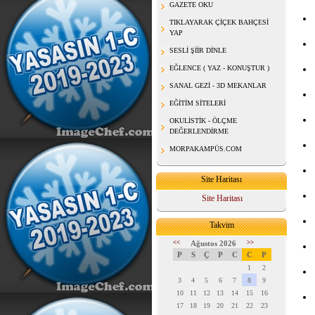
GAZETE OKU
TIKLAYARAK ÇİÇEK BAHÇESİ
YAP
SESLİ ŞİİR DİNLE
EĞLENCE ( YAZ - KONUŞTUR )
SANAL GEZİ - 3D MEKANLAR
EĞİTİM SİTELERİ
OKULİSTİK - ÖLÇME
DEĞERLENDİRME
MORPAKAMPÜS.COM
Site Haritası
Site Haritası
Takvim
<<
Ağustos 2026
>>
P
S
Ç
P
C
C
P
1
2
3
4
5
6
7
8
9
10
11
12
13
14
15
16
17
18
19
20
21
22
23