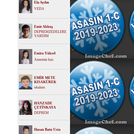
Ela Aydın
VEDA
Emir Akkuş
DEPREMZEDELERE
YARDIM
Emira Yüksel
Annemin kızı
EMİR METE
KISAKÜREK
okulum
HANZADE
ÇETİNKAYA
DEPREM
Hasan Batu Usta