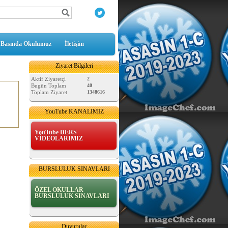
Basında Okulumuz
İletişim
Ziyaret Bilgileri
Aktif Ziyaretçi
2
Bugün Toplam
40
Toplam Ziyaret
1348616
YouTube KANALIMIZ
YouTube DERS
VİDEOLARIMIZ
BURSLULUK SINAVLARI
ÖZEL OKULLAR
BURSLULUK SINAVLARI
MATEMATİK SAATLER
Duyurular