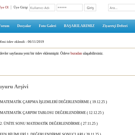
Üye Ol
Üye Girişi
Forum
Dosyalar
Foto Galeri
BAŞARILARIMIZ
Ziyaretçi Defteri
Yeni ödev eklendi - 06/11/2019
evler sayfasına yeni bir ödev eklenmiştir. Ödeve
buradan
ulaşabilirsiniz.
yuru Arşivi
MATEMATİK ÇARPMA İŞLEMLERİ DEĞERLENDİRME ( 19.12.25 )
MATEMATİK ÇARPIM TABLOSU DEĞERLENDİRME ( 12.12.25 )
2. ÜNİTE SONU MATEMATİK DEĞERLENDİRME ( 27.11.25 )
FEN BİLİMLERİ 1. DEĞERLENDİRME SONUÇLARI ( 20.11.25 )