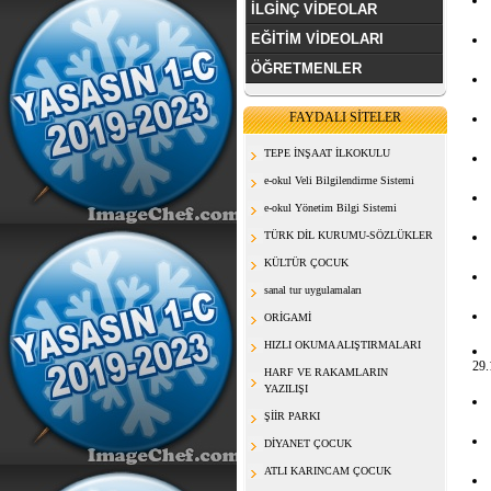
İLGİNÇ VİDEOLAR
EĞİTİM VİDEOLARI
ÖĞRETMENLER
FAYDALI SİTELER
TEPE İNŞAAT İLKOKULU
e-okul Veli Bilgilendirme Sistemi
e-okul Yönetim Bilgi Sistemi
TÜRK DİL KURUMU-SÖZLÜKLER
KÜLTÜR ÇOCUK
sanal tur uygulamaları
ORİGAMİ
HIZLI OKUMA ALIŞTIRMALARI
29.
HARF VE RAKAMLARIN
YAZILIŞI
ŞİİR PARKI
DİYANET ÇOCUK
ATLI KARINCAM ÇOCUK