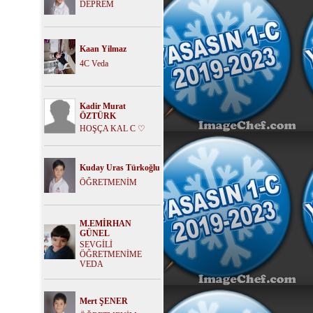
DEPREM
Kaan Yilmaz
4C Veda
Kadir Murat
ÖZTÜRK
HOŞÇA KAL C ♡
Kuday Uras Türkoğlu
ÖĞRETMENİM
M.EMİRHAN
GÜNEL
SEVGİLİ
ÖĞRETMENİME
VEDA
Mert ŞENER