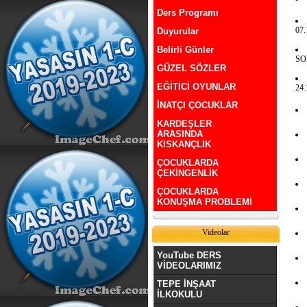
Ders Programı
07.
Duyurular
Belirli Günler
SO
GÜZEL SÖZLER
EĞİTİCİ OYUNLAR
24.
İNATÇI ÇOCUKLAR
KARDEŞLER
ARASINDA
KISKANÇLIK
ÇOCUKLARDA
ÇEKİNGENLİK
ÇOCUKLARDA
KONUŞMA PROBLEMİ
Videolar
YouTube DERS
VİDEOLARIMIZ
TEPE İNŞAAT
İLKOKULU