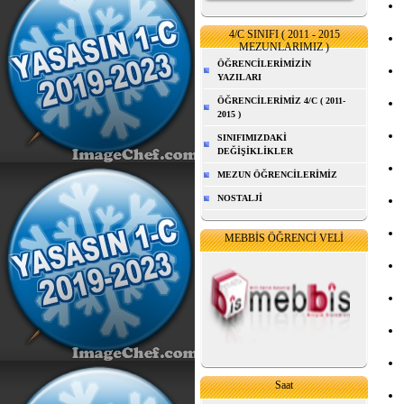
4/C SINIFI ( 2011 - 2015
MEZUNLARIMIZ )
ÖĞRENCİLERİMİZİN
YAZILARI
ÖĞRENCİLERİMİZ 4/C ( 2011-
2015 )
SINIFIMIZDAKİ
DEĞİŞİKLİKLER
MEZUN ÖĞRENCİLERİMİZ
NOSTALJİ
MEBBİS ÖĞRENCİ VELİ
Saat