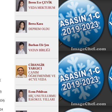
Beren Ece ÇEVİK
VEDA MEKTUBUM
Berra Kara
DEPREM OLDU
Burhan Efe Şen
VATAN BİRLİĞİ
CİHANGİR
YARGICI
CANIM
ÖĞRETMENİME VE
4/C'YE VEDA
(
)
Ecem Pehlivan
HİÇ UNUTULURMU
İLKOKUL YILLARI
24)
24