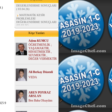
DEĞERLENDİRME SONUÇLARI
( 03.04.26)
 )
MATEMATİK KESİR
PROBLEMLERİ
DEĞERLENDİRME SONUÇLARI
(02.03.26)
MATEMATİK BÖLME
İŞLEMLERİ DEĞERLENDİRME
Köşe Yazıları
SONUÇLARI (07.02.26)
FEN BİLİMLERİ MADDE
Adem KUMCU
ÜNİTESİ DEĞERLENDİRME
ÖĞRETMENLİK ;
SONUÇLARI ( 02.01.26)
YAŞAMAKTIR,
HİSSETMEKTİR ,
HAYAT BİLGİSİ
SEVMEKTİR ,
DEĞERLENDİRME SONUÇLARI
DEĞER VERMEKTİR
( 02.01.26)
MATEMATİK ÇARPMA
PROBLEMLERİ
Ali Berkay Düzenli
DEĞERLENDİRME SONUÇLARI
( 02.01.26)
VEDA
AREN POYRAZ
ARSLAN
Ben Baba Olsaydım
25 9