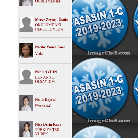
ÖĞRETMENİM
Merve Zeynep Üstün
OKULUMDAKİ
HERKESE VEDA
Necibe Yonca Köse
Veda
Nehir AYDIN
BEN ANNE
OLSAYDIM
Nehir Baysal
Elveda 4-C
Nisa Derin Kaya
TÜRKİYE TEK
YÜREK