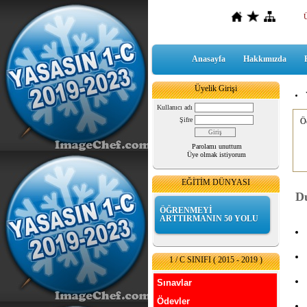
Anasayfa
Hakkımızda
Üyelik Girişi
Kullanıcı adı
Şifre
Öd
Parolamı unuttum
Üye olmak istiyorum
EĞİTİM DÜNYASI
Du
ÖĞRENMEYİ
ARTTIRMANIN 50 YOLU
1 / C SINIFI ( 2015 - 2019 )
Sınavlar
Ödevler