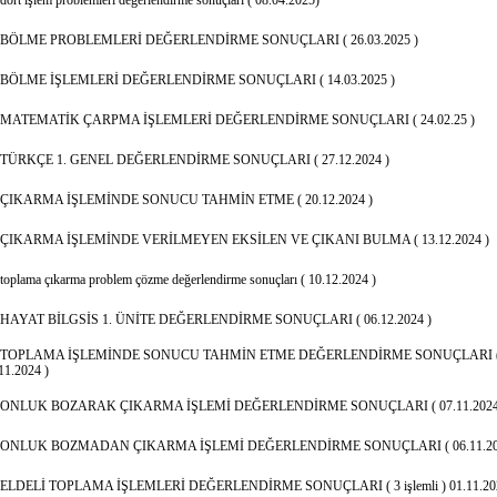
dört işlem problemleri değerlendirme sonuçları ( 08.04.2025)
BÖLME PROBLEMLERİ DEĞERLENDİRME SONUÇLARI ( 26.03.2025 )
BÖLME İŞLEMLERİ DEĞERLENDİRME SONUÇLARI ( 14.03.2025 )
MATEMATİK ÇARPMA İŞLEMLERİ DEĞERLENDİRME SONUÇLARI ( 24.02.25 )
TÜRKÇE 1. GENEL DEĞERLENDİRME SONUÇLARI ( 27.12.2024 )
ÇIKARMA İŞLEMİNDE SONUCU TAHMİN ETME ( 20.12.2024 )
ÇIKARMA İŞLEMİNDE VERİLMEYEN EKSİLEN VE ÇIKANI BULMA ( 13.12.2024 )
toplama çıkarma problem çözme değerlendirme sonuçları ( 10.12.2024 )
HAYAT BİLGSİS 1. ÜNİTE DEĞERLENDİRME SONUÇLARI ( 06.12.2024 )
TOPLAMA İŞLEMİNDE SONUCU TAHMİN ETME DEĞERLENDİRME SONUÇLARI 
11.2024 )
ONLUK BOZARAK ÇIKARMA İŞLEMİ DEĞERLENDİRME SONUÇLARI ( 07.11.2024
ONLUK BOZMADAN ÇIKARMA İŞLEMİ DEĞERLENDİRME SONUÇLARI ( 06.11.20
ELDELİ TOPLAMA İŞLEMLERİ DEĞERLENDİRME SONUÇLARI ( 3 işlemli ) 01.11.20