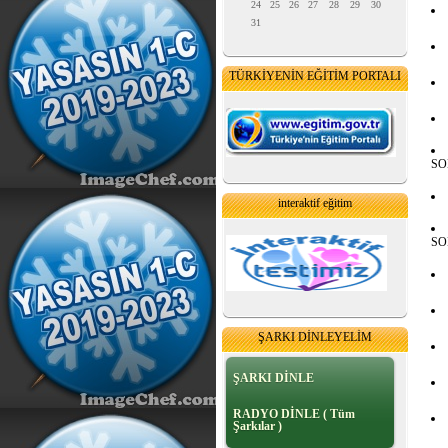
24
25
26
27
28
29
30
31
TÜRKİYENİN EĞİTİM PORTALI
SO
interaktif eğitim
SO
ŞARKI DİNLEYELİM
ŞARKI DİNLE
RADYO DİNLE ( Tüm
Şarkılar )