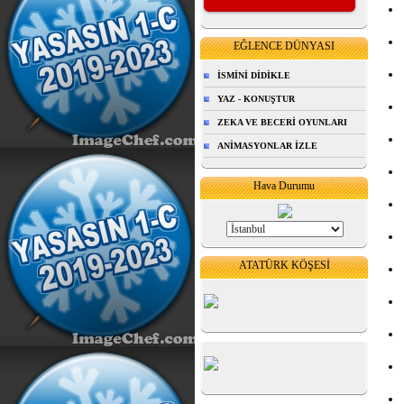
EĞLENCE DÜNYASI
İSMİNİ DİDİKLE
YAZ - KONUŞTUR
ZEKA VE BECERİ OYUNLARI
ANİMASYONLAR İZLE
Hava Durumu
ATATÜRK KÖŞESİ