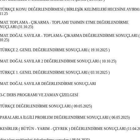
TÜRKÇE KONU DEĞERLENDİRMESİ ( BİRLEŞİK KELİMELERİ HECESİNE AYIRMA
11.25
MAT. TOPLAMA - ÇIKARMA - TOPLAMI TAHMİN ETME DEĞERLENDİRME
NUÇLARI (31.10.25)
MAT. DOĞAL SAYILAR - TOPLAMA- ÇIKARMA DEĞERLENDİRME SONUÇLARI (
10.25)
TÜRKÇE 2. GENEL DEĞERLENDİRME SONUÇLARI ( 19.10.2025 )
MAT. DOĞAL SAYILAR 2 DEĞERLENDİRME SONUÇLARI ( 10.10.25)
TÜRKÇE 1. GENEL DEĞERLENDİRME SONUÇLARI ( 03.10.2025 )
MAT. DOĞAL SAYILAR DEĞERLENDİRME SONUÇLARI
3-C DERS PROGRAMI VE ZAMAN ÇİZELGESİ
TÜRKÇE DEĞERLENDİRME SONUÇLARI ( 09.05.2025)
PARALARLA İLGİLİ PROBLEM DEĞERLENDİRME SONUÇLARI ( 06.05.2025)
KESİRLER ( BÜTÜN - YARIM - ÇEYREK ) DEĞERLENDİRME SONUÇLARI (11.04.20